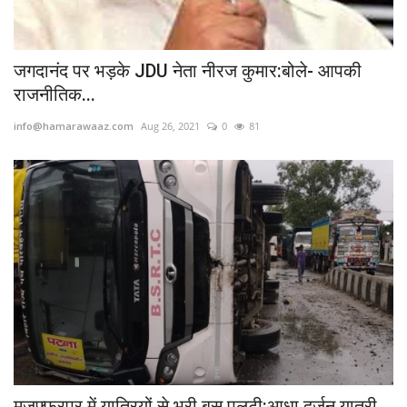
जगदानंद पर भड़के JDU नेता नीरज कुमार:बोले- आपकी
राजनीतिक...
info@hamarawaaz.com
Aug 26, 2021
0
81
मुजफ्फरपुर में यात्रियों से भरी बस पलटी:आधा दर्जन यात्री...