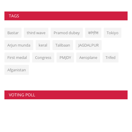
TAGS
Bastar
third wave
Pramod dubey
कांग्रेस
Tokiyo
Arjun munda
keral
Talibaan
JAGDALPUR
First medal
Congress
PMJDY
Aeroplane
Trifed
Afganistan
VOTING POLL