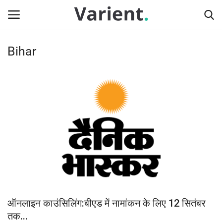
Bihar
Login
Register
Home
Contact
देश
राज्य
दुनिया
ऑनलाइन काउंसिलिंग:बीएड में नामांकन के लिए 12 सितंबर
टेक न्यूज
तक...