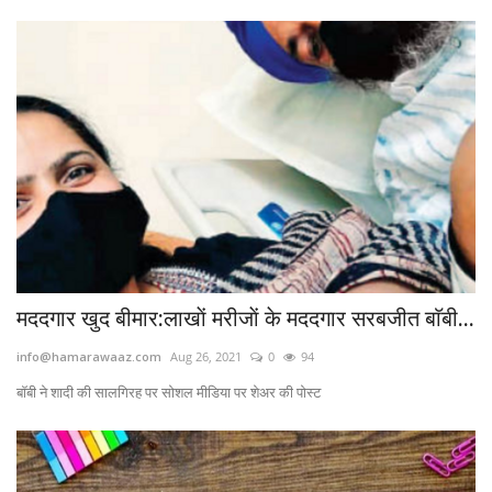
मददगार खुद बीमार:लाखाें मरीजाें के मददगार सरबजीत बाॅबी...
info@hamarawaaz.com
Aug 26, 2021
0
94
बॉबी ने शादी की सालगिरह पर सोशल मीडिया पर शेअर की पोस्ट