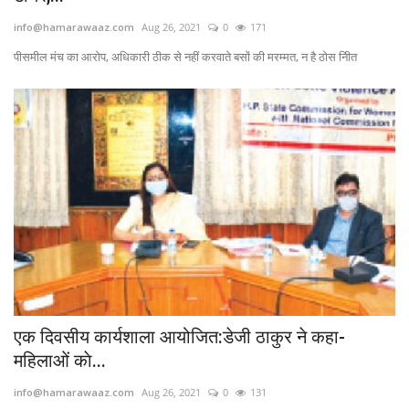
info@hamarawaaz.com
Aug 26, 2021
0
171
पीसमील मंच का आरोप, अधिकारी ठीक से नहीं करवाते बसों की मरम्मत, न है ठोस नीित
एक दिवसीय कार्यशाला आयोजित:डेजी ठाकुर ने कहा-
महिलाओं काे...
info@hamarawaaz.com
Aug 26, 2021
0
131