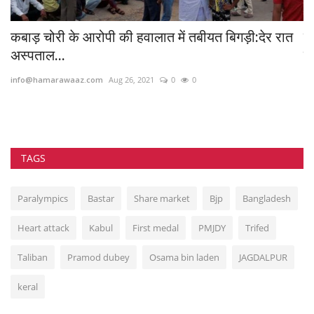
े
कबाड़ चोरी के आरोपी की हवालात में तबीयत बिगड़ी:देर रात
म
अस्पताल...
छा
info@hamarawaaz.com
Aug 26, 2021
0
0
Dr
TAGS
Paralympics
Bastar
Share market
Bjp
Bangladesh
Heart attack
Kabul
First medal
PMJDY
Trifed
Taliban
Pramod dubey
Osama bin laden
JAGDALPUR
keral