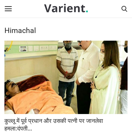
Himachal
Login
Register
Home
Contact
देश
राज्य
दुनिया
कुल्लू में पूर्व प्रधान और उसकी पत्नी पर जानलेवा
टेक न्यूज
हमला:दंपती...