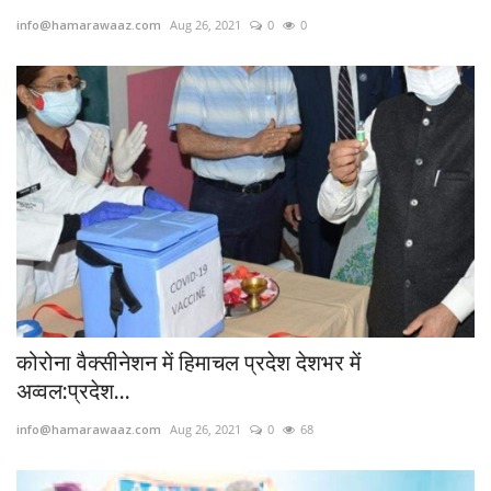
info@hamarawaaz.com
Aug 26, 2021
0
0
खेल
मनोरंजन
लाइफस्टाइल
वीडियो
कोरोना वैक्सीनेशन में हिमाचल प्रदेश देशभर में
अव्वल:प्रदेश...
info@hamarawaaz.com
Aug 26, 2021
0
68