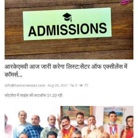
आरकेएमवी आज जारी करेगा लिस्ट:सेंटर ऑफ एक्सीलेंस में
काॅमर्स...
info@hamarawaaz.com
Aug 26, 2021
0
77
काेटशेरा में साइंस की कटऑफ 51.20 रही