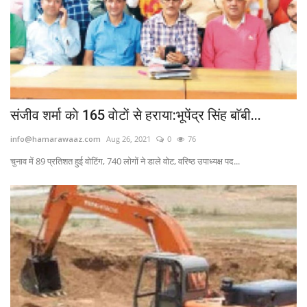
संजीव शर्मा काे 165 वाेटाें से हराया:भूपेंद्र सिंह बाॅबी...
info@hamarawaaz.com
Aug 26, 2021
0
76
चुनाव में 89 प्रतिशत हुई वाेटिंग, 740 लाेगाें ने डाले वाेट, वरिष्ठ उपाध्यक्ष पद...