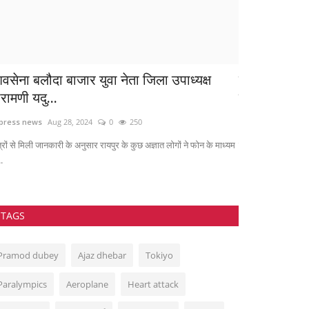
िवसेना बलौदा बाजार युवा नेता जिला उपाध्यक्ष
मददगार खुद बी
रामणी यदु...
सरबजीत बाॅबी.
press news
Aug 28, 2024
0
250
info@hamarawaa
्रों से मिली जानकारी के अनुसार रायपुर के कुछ अज्ञात लोगों ने फोन के माध्यम
बॉबी ने शादी की सालग
..
TAGS
Pramod dubey
Ajaz dhebar
Tokiyo
Paralympics
Aeroplane
Heart attack