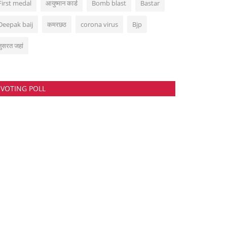
First medal
आयुष्मान कार्ड
Bomb blast
Bastar
Deepak baij
कमरछठ
corona virus
Bjp
नुसरत जहां
VOTING POLL