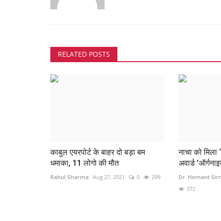
RELATED POSTS
अभी खत्म नहीं हुआ काेरोना:10 कोरोना म
ठीक, 7 पॉजिटिव
info@hamarawaaz.com
Aug 26, 2021
0
215
काबुल एयरपोर्ट के बाहर दो बड़ा बम
नाचा को मिला 
धमाका, 11 लोगो की मौत
अवार्ड ’ऑर्गनाइ
Rahul Sharma
Aug 27, 2021
0
299
Dr. Hemant Si
372