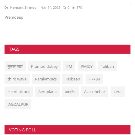
स्
Dr. Hemant Sirmour
Nov 14, 2023
0
170
in
Premdeep
TAGS
नुसरत जहां
Pramod dubey
PM
PMJDY
Taliban
third wave
Paralympics
Talibaan
कमरछठ
Heart attack
Aeroplane
कांग्रेस
Ajaz dhebar
keral
JAGDALPUR
VOTING POLL