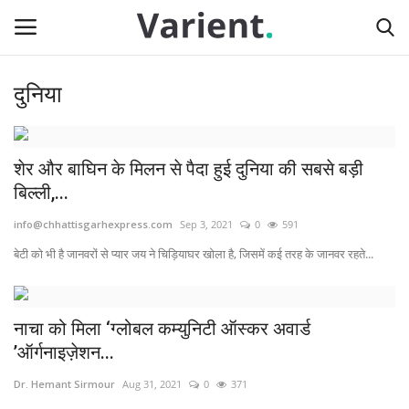
दुनिया
Login
Register
Home
शेर और बाघिन के मिलन से पैदा हुई दुनिया की सबसे बड़ी
बिल्ली,...
Contact
info@chhattisgarhexpress.com
Sep 3, 2021
0
591
देश
बेटी को भी है जानवरों से प्यार जय ने चिड़ियाघर खोला है, जिसमें कई तरह के जानवर रहते...
राज्य
नाचा को मिला ‘ग्लोबल कम्युनिटी ऑस्कर अवार्ड
दुनिया
’ऑर्गनाइज़ेशन...
Dr. Hemant Sirmour
Aug 31, 2021
0
371
टेक न्यूज