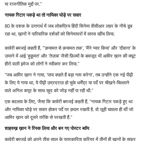
या राजनीतिक मुद्दों पर."
नायक गिटार पकड़े था
तो नायिका
घोड़े पर सवार
80 के दशक के उत्तरार्ध में जब लोकप्रिय हिंदी सिनेमा वीसीआर लहर के नीचे डूब
रहा था, ख़ानों ने पारिवारिक दर्शकों को सिनेमाघरों में वापस खींच लिया.
कावेरी बमजई कहती हैं, "'क़यामत से क़यामत तक', 'मैंने प्यार किया' और 'दीवाना' के
ज़माने में आई 'हुक़ूमत' और 'तेज़ाब' जैसी फ़िल्मों के बावजूद भी आमिर ख़ान की क्यूट
हीरो वाली इमेज को लोगों ने स्वीकार कर लिया."
"जब आमिर ख़ान ने गाया, 'पापा कहते हैं बड़ा नाम करेगा', तब उन्होंने एक नई पीढ़ी
के लिए ये गाया था, ये पीढ़ी उम्रदराज़ हो चुके धर्मेंद्र या पर्दे पर चीख़ने-चिल्लाने
वाले अनिल कपूर के साथ ख़ुद को जोड़ नहीं पा रही थी."
एक बदलाव के लिए, जैसा कि कावेरी बमजई कहती हैं, "नायक गिटार पकड़े हुए था
और नायिका घोड़े पर सवार होकर पर्दे पर क़दम रखती है. वो जूही चावला ही थीं जो
आमिर ख़ान को दूसरे तरीके से परखती हैं."
शाहरुख़ ख़ान ने रिस्क लिया और बन गए पोस्टर
ब्वॉय
कावेरी बमजई को अपने तीस साल के पत्रकारिता करियर में तीनों ही ख़ानों के सफ़र