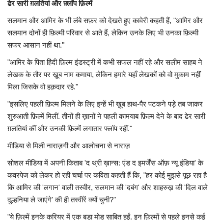
ढेर सारी
ग़लतियां
और
फ़्लॉप
फ़िल्में
सलमान और आमिर के भी लंबे सफ़र को देखते हुए कावेरी कहती हैं, "आमिर और
सलमान दोनों ही फ़िल्मी परिवार से आते हैं, लेकिन उनके लिए भी उनका फ़िल्मी
सफर आसान नहीं था."
"आमिर के पिता हिंदी फ़िल्म इंडस्ट्री में कभी सफल नहीं रहे और सलीम साहब ने
लेखक के तौर पर ख़ूब नाम कमाया, लेकिन हमारे यहाँ लेखकों को वो मुकाम नहीं
मिला जिसके वो हक़दार रहे."
"इसलिए पहली फ़िल्म मिलने के लिए इन्हें भी ख़ूब हाथ-पैर पटकने पड़े तब जाकर
शुरुआती फ़िल्में मिलीं. तीनों ही ख़ानों ने पहली कामयाब फ़िल्म देने के बाद ढेर सारी
ग़लतियां कीं और उनकी फ़िल्में लगातार फ्लॉप रहीं."
मीडिया से मिली नाराज़गी और आलोचना से नाराज़
सोशल मीडिया में अपनी किताब 'द थ्री ख़ान्स: एंड द इमर्जेंस ऑफ़ न्यू इंडिया' के
कवरपेज को लेकर हो रही चर्चा पर कविता कहती हैं कि, "हर कोई मुझसे पूछ रहा है
कि आमिर की 'लगान' वाली तस्वीर, सलमान की 'दबंग' और शाहरुख़ की 'दिल वाले
दुल्हनिया ले जाएंगे' की ही तस्वीरें क्यों चुनी?"
"ये फ़िल्में इनके करियर में एक बड़ा मोड़ साबित हुईं. इन फ़िल्मों से पहले इनसे कई