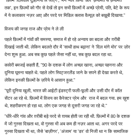
"फ़िल्म 'दिलवाले दुल्हनिया ले जाएंगे', 'मैंने प्यार किया' और 'क़यामत से क़यामत
तक', इन फ़िल्मों को गौर से देखें तो इन सभी फ़िल्मों में अच्छे प्रेमी, पति, बेटे के रूप
में ये कलाकार नज़र आए और परदे पर मिडिल क्लास वैल्यूज़ को बख़ूबी दिखाया."
विजय की जगह राज और प्रेम ने ले ली
पहले फ़िल्मों में गांवों की समस्या, समाज में हो रहे अन्याय का बदला और ग़रीबी
दिखाई जाती थी. लेकिन बदलते दौर में 'साथी हाथ बढ़ाना' ने 'दिल मांगे मोर' पर ज़ोर
देना शुरू हुआ. अब सब कुछ पहले जैसा नहीं था, सब कुछ बदल रहा था.
कावेरी बमजई कहती हैं, "90 के दशक में लोग अच्छा खाना, अच्छा पहनना और
दुनिया घूमना चाहते थे. पहले लोग स्विट्जरलैंड जाने के सपने ही देखा करते थे,
लेकिन इनकी फ़िल्मों के ज़रिये ये आसान हुआ."
"पूरी दुनिया खुली, भारत की आईटी इंडस्ट्री फली-फूली और उसी दौर में कॉल
सेंटर आ रहे थे. फ़िल्मों में विजय का कैरेक्टर प्रेम और राज में बदल गया. हम ख़ुश
थे, शहरीकरण हो रहा था. लोग एक जगह से दूसरी जगह जा रहे थे."
"धीरे-धीरे गांव और ग़रीबी बड़े परदे से ग़ायब होती जा रही थी. फ़िल्मों में 80 के दशक
में जो गुस्सा दिखता था, वो गुस्सा भी अब कम ही नज़र आता था. अगर परदे पर
गुस्सा दिखता भी था, जैसे 'बाज़ीगर', 'अंजाम' या 'डर' वो निजी था न कि सामाजिक