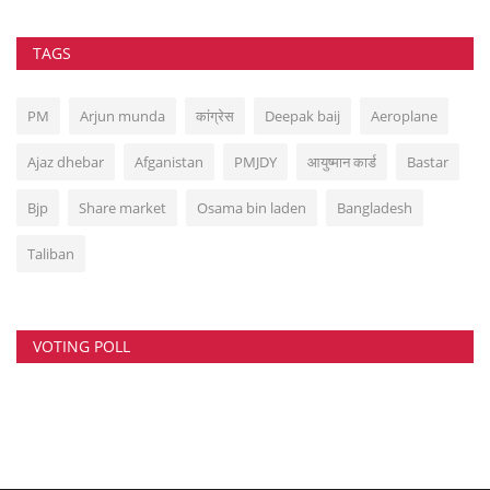
TAGS
PM
Arjun munda
कांग्रेस
Deepak baij
Aeroplane
Ajaz dhebar
Afganistan
PMJDY
आयुष्मान कार्ड
Bastar
Bjp
Share market
Osama bin laden
Bangladesh
Taliban
VOTING POLL