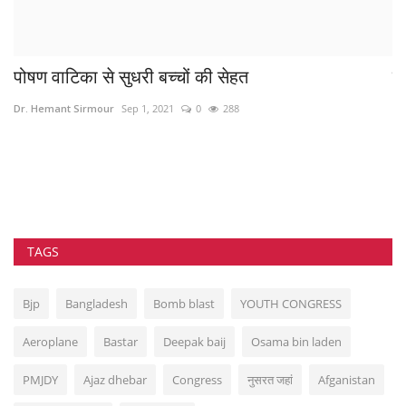
पोषण वाटिका से सुधरी बच्चों की सेहत
वै
Dr. Hemant Sirmour
Sep 1, 2021
0
288
in
TAGS
Bjp
Bangladesh
Bomb blast
YOUTH CONGRESS
Aeroplane
Bastar
Deepak baij
Osama bin laden
PMJDY
Ajaz dhebar
Congress
नुसरत जहां
Afganistan