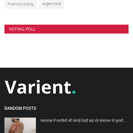
Pramod dubey
आयुष्मान कार्ड
VOTING POLL
RANDOM POSTS
समालखा में शराबियों की दबंगई:रेहड़ी बढ़ा रहे संचालक से युवकों...