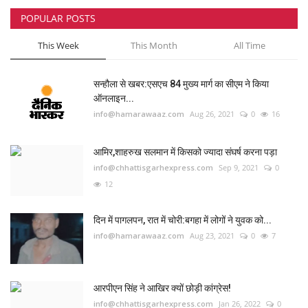
POPULAR POSTS
खेल
This Week
This Month
All Time
मनोरंजन
सन्हौला से खबर:एसएच 84 मुख्य मार्ग का सीएम ने किया
लाइफस्टाइल
ऑनलाइन...
info@hamarawaaz.com
Aug 26, 2021
0
16
वीडियो
आमिर,शाहरुख सलमान में किसको ज्यादा संघर्ष करना पड़ा
info@chhattisgarhexpress.com
Sep 9, 2021
0
12
दिन में पागलपन, रात में चोरी:बगहा में लोगों ने युवक को...
info@hamarawaaz.com
Aug 23, 2021
0
7
आरपीएन सिंह ने आखिर क्यों छोड़ी कांग्रेस!
info@chhattisgarhexpress.com
Jan 26, 2022
0