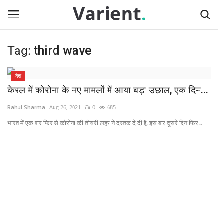
Tag:
third wave
Login
Register
देश
Home
केरल में कोरोना के नए मामलों में आया बड़ा उछाल, एक दिन...
Rahul Sharma
Aug 26, 2021
0
685
Contact
भारत में एक बार फिर से कोरोना की तीसरी लहर ने दस्तक दे दी है, इस बार दूसरे दिन फिर...
देश
राज्य
दुनिया
टेक न्यूज